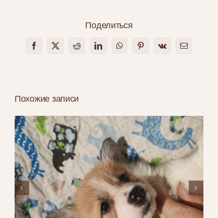
Поделиться
Facebook
X
Reddit
LinkedIn
WhatsApp
Pinterest
Vk
Email
Похожие записи
Щенки вельш корги