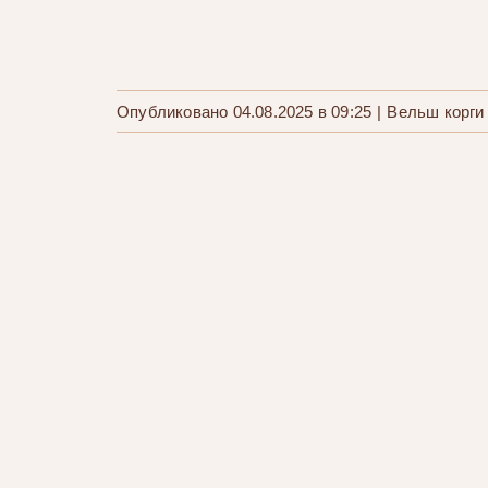
Опубликовано 04.08.2025 в 09:25
|
Вельш корги
Щенки вельш корги Литера «Ч»