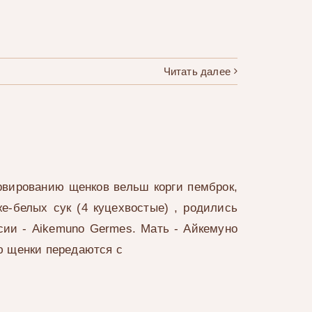
Читать далее
рвированию щенков вельш корги пемброк,
е-белых сук (4 куцехвостые) , родились
сии - Aikemuno Germes. Мать - Айкемуно
ю щенки передаются с