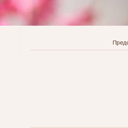
Пред
Щенки вельш корги