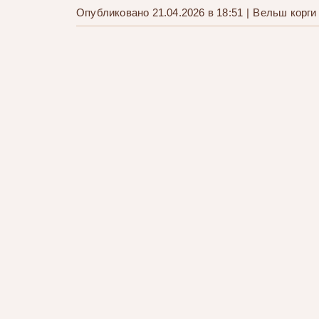
Опубликовано 21.04.2026 в 18:51
|
Вельш корги
Щенки вельш корги Литера «Ш»