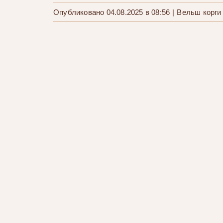
Опубликовано 04.08.2025 в 08:56
|
Вельш корги
Щенки вельш корги Литера «Ц»