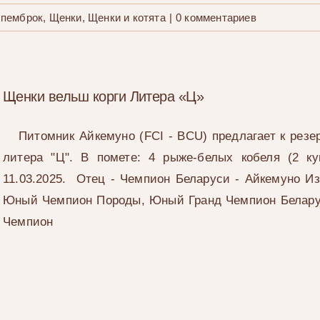
 пемброк
,
Щенки
,
Щенки и котята
|
0 комментариев
Щенки вельш корги Литера «Ц»
Питомник Айкемуно (FCI - BCU) предлагает к резе
литера "Ц". В помете: 4 рыже-белых кобеля (2 ку
11.03.2025. Отец - Чемпион Беларуси - Айкемуно И
Юный Чемпион Породы, Юный Гранд Чемпион Белару
Чемпион