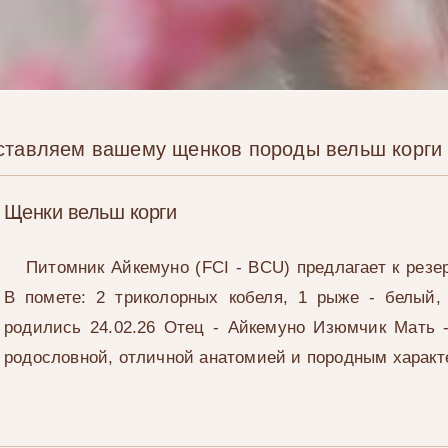
ставляем вашему щенков породы вельш корги
Щенки вельш корги
Питомник Айкемуно (FCI - BCU) предлагает к резе
В помете: 2 триколорных кобеля, 1 рыже - белый, 
родились 24.02.26 Отец - Айкемуно Изюмчик Мать
родословной, отличной анатомией и породным характ