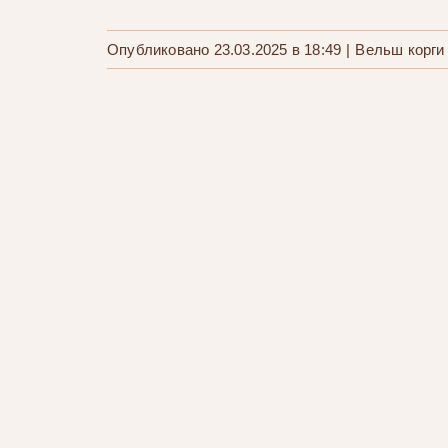
Опубликовано 23.03.2025 в 18:49
|
Вельш корги
Щенки вельш корги Литера «Х»