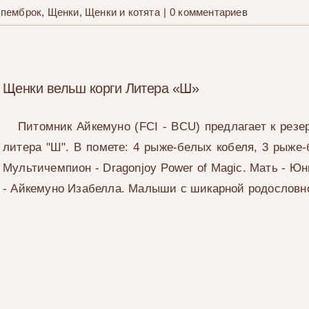
 пемброк
,
Щенки
,
Щенки и котята
|
0 комментариев
Щенки вельш корги Литера «Ш»
Питомник Айкемуно (FCI - BCU) предлагает к резе
литера "Ш". В помете: 4 рыже-белых кобеля, 3 рыже-
Мультичемпион - Dragonjoy Power of Magic. Мать - 
- Айкемуно Изабелла. Малыши с шикарной родословн