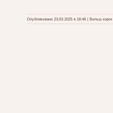
Опубликовано 23.03.2025 в 18:46
|
Вельш корги
Щенок вельш корги — Айкемуно
Тор