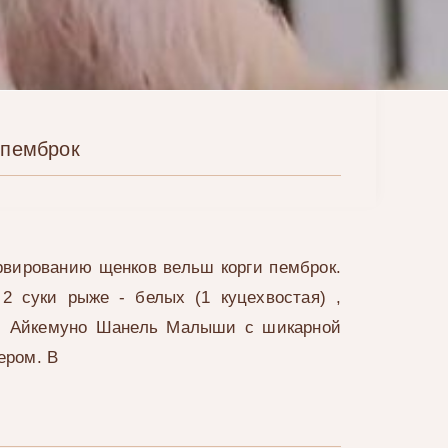
 пемброк
рвированию щенков вельш корги пемброк.
2 суки рыже - белых (1 куцехвостая) ,
 - Айкемуно Шанель Малыши с шикарной
ером. В