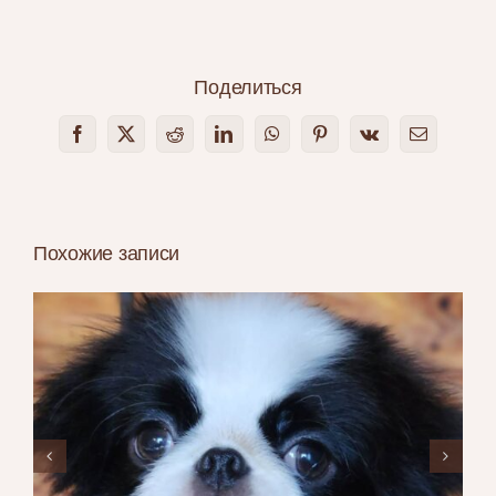
Поделиться
Facebook
X
Reddit
LinkedIn
WhatsApp
Pinterest
Vk
Email
Похожие записи
Stail Aikemuno Aurus Komendant