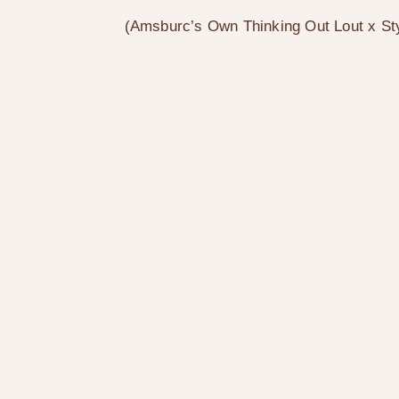
(
Amsburc’s Own Thinking Out Lout
x
St