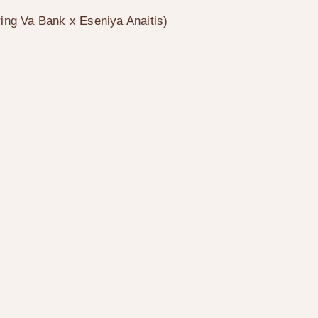
ring Va Bank
x
Eseniya Anaitis
)