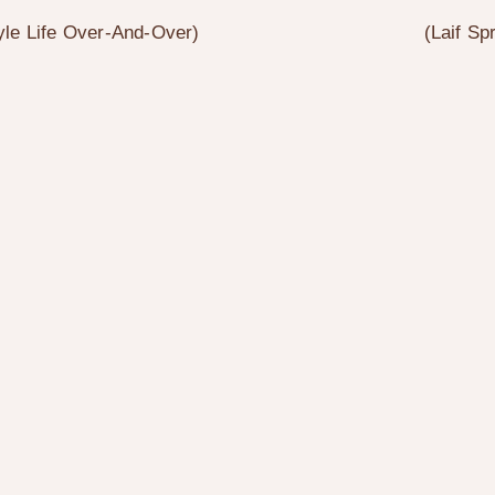
yle Life Over-And-Over
)
(
Laif Sp