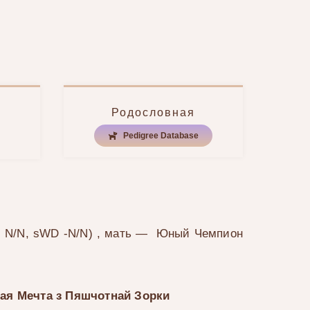
Родословная
Pedigree Database
M N/N, sWD -N/N)
, мать — Юный Чемпион
ая Мечта з Пяшчотнай Зорки