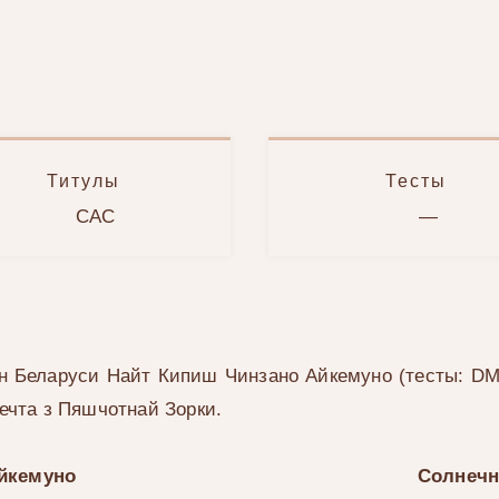
Титулы
Тесты
CAC
—
н Беларуси
Найт Кипиш Чинзано Айкемуно (тесты: D
ечта з Пяшчотнай Зорки.
йкемуно
Солнечн