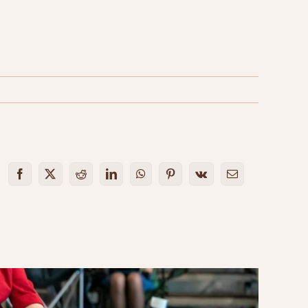
Facebook
X
Reddit
LinkedIn
WhatsApp
Pinterest
Vk
Email